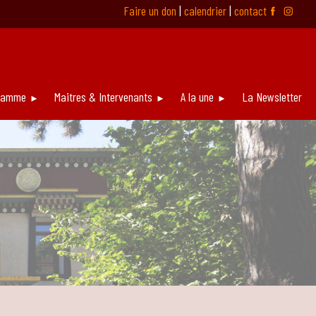
Faire un don
|
calendrier
|
contact
ƹ
ƿ
ramme
Maitres & Intervenants
A la une
La Newsletter