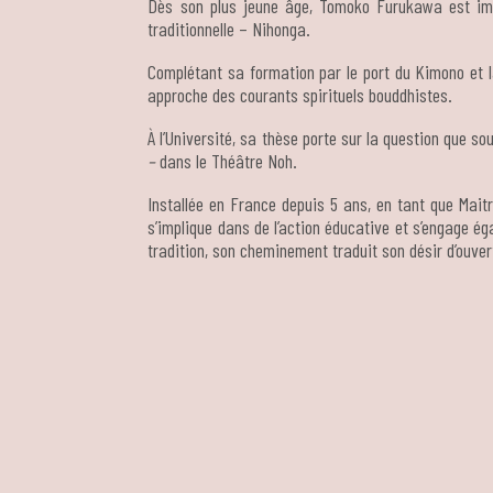
Dès son plus jeune âge, Tomoko Furukawa est imm
traditionnelle – Nihonga.
Complétant sa formation par le port du Kimono et l
approche des courants spirituels bouddhistes.
À l’Université, sa thèse porte sur la question que so
–
dans le Théâtre Noh.
Installée en France depuis 5 ans, en tant que Maitre
s’implique dans de l’action éducative et s’engage é
tradition, son cheminement traduit son désir d’ouvert