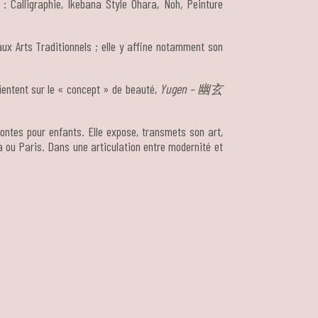
 : Calligraphie, Ikebana Style Ohara, Noh
,
Peinture
ux Arts Traditionnels ; elle y affine notamment son
rientent sur le « concept » de beauté,
Yugen –
幽玄
 contes pour enfants. Elle expose, transmets son art,
a ou Paris. Dans une articulation entre modernité et