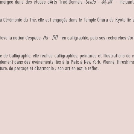
ergée dans des études d’Arts Traditionnels,
Geido –
芸道
– incluant
a Cérémonie du Thé, elle est engagée dans le Temple Ôhara de Kyoto lié a
ulève la notion d’espace,
Ma –
間
–
en calligraphie, puis ses recherches s’o
 de Calligraphie, elle réalise calligraphies, peintures et illustrations de
galement dans des événements liés à la Paix à New York, Vienne, Hiroshim
ure, de partage et d’harmonie ; son art en est le reflet.