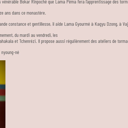
rès vénérable Bokar Rinpoché que Lama Péma fera l’apprentissage des torma
inze ans dans ce monastère.
rande constance et gentillesse, il aide Lama Gyourmé à Kagyu Dzong, à Va
nnement, du mardi au vendredi, les
hakala et Tchenrézi. Il propose aussi régulièrement des ateliers de torm
de nyoung-né