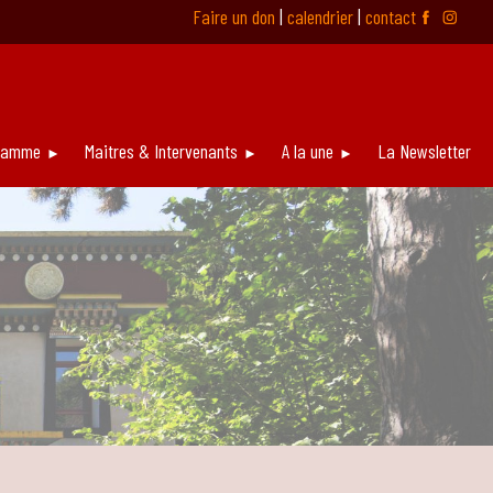
Faire un don
|
calendrier
|
contact
ƹ
ƿ
ramme
Maitres & Intervenants
A la une
La Newsletter