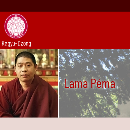
Kagyu-Dzong
Lama Péma