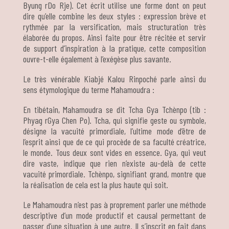
Byung rDo Rje). Cet écrit utilise une forme dont on peut
dire qu’elle combine les deux styles : expression brève et
rythmée par la versification, mais structuration très
élaborée du propos. Ainsi faite pour être récitée et servir
de support d’inspiration à la pratique, cette composition
ouvre-t-elle également à l’exégèse plus savante.
Le très vénérable Kiabjé Kalou Rinpoché parle ainsi du
sens étymologique du terme Mahamoudra :
En tibétain, Mahamoudra se dit Tcha Gya Tchènpo (tib :
Phyag rGya Chen Po). Tcha, qui signifie geste ou symbole,
désigne la vacuité primordiale, l’ultime mode d’être de
l’esprit ainsi que de ce qui procède de sa faculté créatrice,
le monde. Tous deux sont vides en essence. Gya, qui veut
dire vaste, indique que rien n’existe au-delà de cette
vacuité primordiale. Tchènpo, signifiant grand, montre que
la réalisation de cela est la plus haute qui soit.
Le Mahamoudra n’est pas à proprement parler une méthode
descriptive d’un mode productif et causal permettant de
passer d’une situation à une autre. Il s’inscrit en fait dans