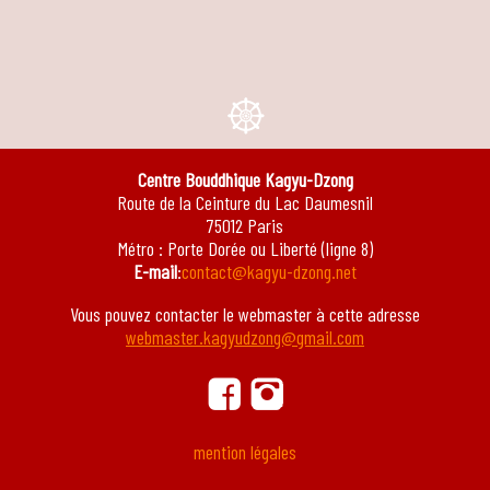
e
Centre Bouddhique Kagyu-Dzong
Route de la Ceinture du Lac Daumesnil
75012 Paris
Métro : Porte Dorée ou Liberté (ligne 8)
E-mail
:
contact@kagyu-dzong.net
Vous pouvez contacter le webmaster à cette adresse
webmaster.kagyudzong@gmail.com
ä
ġ
mention légales