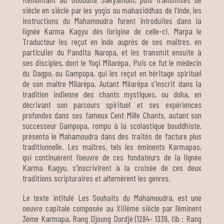
siècle en siècle par les yogis ou mahasiddhas de l’Inde, les
instructions du Mahamoudra furent introduites dans la
lignée Karma Kagyu dès l’origine de celle-ci. Marpa le
Traducteur les reçut en Inde auprès de ses maîtres, en
particulier du Pandita Naropa, et les transmit ensuite à
ses disciples, dont le Yogi Milarépa. Puis ce fut le médecin
du Dagpo, ou Gampopa, qui les reçut en héritage spirituel
de son maître Milarépa. Autant Milarépa s’inscrit dans la
tradition indienne des chants mystiques, ou doha, en
décrivant son parcours spirituel et ses expériences
profondes dans ses fameux Cent Mille Chants, autant son
successeur Gampopa, rompu à la scolastique bouddhiste,
présenta le Mahamoudra dans des traités de facture plus
traditionnelle. Les maîtres, tels les éminents Karmapas,
qui continuèrent l’oeuvre de ces fondateurs de la lignée
Karma Kagyu, s’inscrivirent à la croisée de ces deux
traditions scripturaires et alternèrent les genres.
Le texte intitulé Les Souhaits du Mahamoudra, est une
oeuvre capitale composée au XIIIème siècle par l’éminent
3ème Karmapa, Rang Djoung Dordjé (1284- 1339, tib : Rang