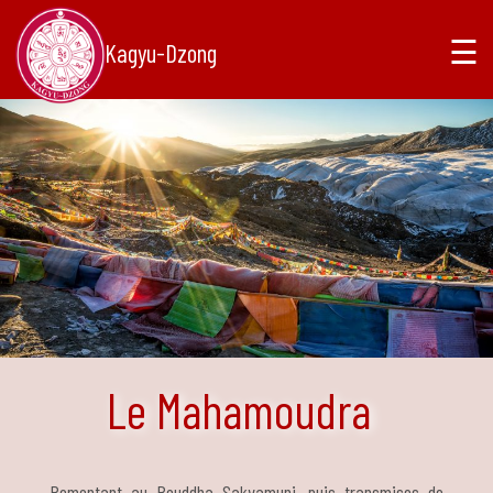
☰
Kagyu-Dzong
Le Mahamoudra
Remontant au Bouddha Sakyamuni, puis transmises de