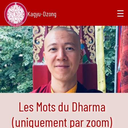
☰
Kagyu-Dzong
Les Mots du Dharma
(uniquement par zoom)