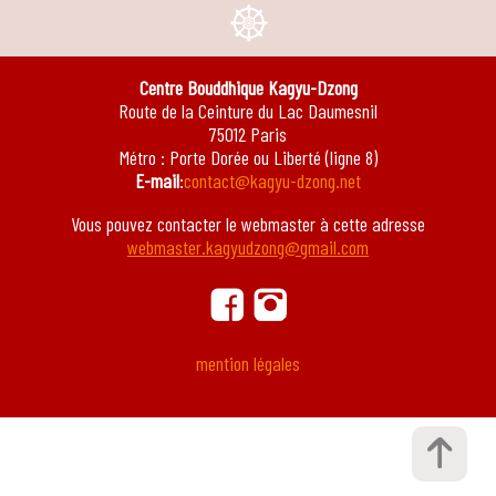
e
Centre Bouddhique Kagyu-Dzong
Route de la Ceinture du Lac Daumesnil
75012 Paris
Métro : Porte Dorée ou Liberté (ligne 8)
E-mail
:
contact@kagyu-dzong.net
Vous pouvez contacter le webmaster à cette adresse
webmaster.kagyudzong@gmail.com
ä
ġ
mention légales
ï