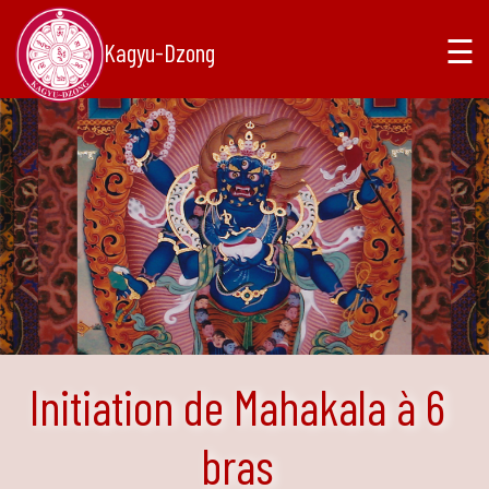
☰
Kagyu-Dzong
Initiation de Mahakala à 6
bras