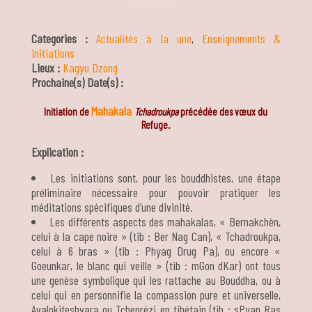
Categories :
Actualités à la une
,
Enseignements &
Initiations
Lieux :
Kagyu Dzong
Prochaine(s) Date(s) :
Mahakala
Initiation de
Tchadroukpa
précédée des vœux du
Refuge.
Explication :
Les initiations sont, pour les bouddhistes, une étape
préliminaire nécessaire pour pouvoir pratiquer les
méditations spécifiques d’une divinité.
Les différents aspects des mahakalas, « Bernakchèn,
celui à la cape noire » (tib : Ber Nag Can), « Tchadroukpa,
celui à 6 bras » (tib : Phyag Drug Pa), ou encore «
Goeunkar, le blanc qui veille » (tib : mGon dKar) ont tous
une genèse symbolique qui les rattache au Bouddha, ou à
celui qui en personnifie la compassion pure et universelle,
Avalokiteshvara ou Tchenrézi en tibétain (tib : sPyan Ras