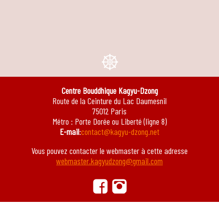
e
Centre Bouddhique Kagyu-Dzong
Route de la Ceinture du Lac Daumesnil
75012 Paris
Métro : Porte Dorée ou Liberté (ligne 8)
E-mail
:
contact@kagyu-dzong.net
Vous pouvez contacter le webmaster à cette adresse
webmaster.kagyudzong@gmail.com
ä
ġ
mention légales