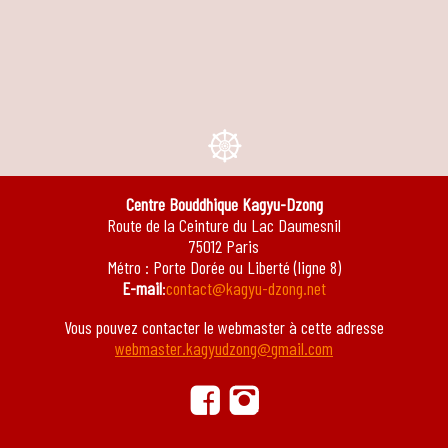
e
Centre Bouddhique Kagyu-Dzong
Route de la Ceinture du Lac Daumesnil
75012 Paris
Métro : Porte Dorée ou Liberté (ligne 8)
E-mail
:
contact@kagyu-dzong.net
Vous pouvez contacter le webmaster à cette adresse
webmaster.kagyudzong@gmail.com
ä
ġ