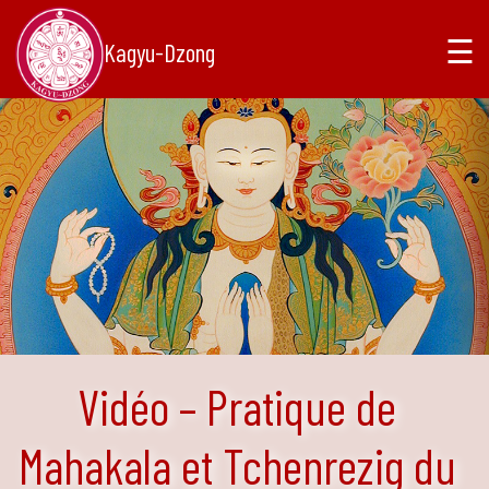
☰
Kagyu-Dzong
Vidéo – Pratique de
Mahakala et Tchenrezig du