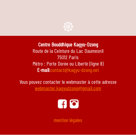
e
Centre Bouddhique Kagyu-Dzong
Route de la Ceinture du Lac Daumesnil
75012 Paris
Métro : Porte Dorée ou Liberté (ligne 8)
E-mail
:
contact@kagyu-dzong.net
Vous pouvez contacter le webmaster à cette adresse
webmaster.kagyudzong@gmail.com
ä
ġ
mention légales