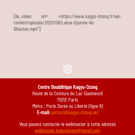
[lle_video url= »https://www.kagyu-dzong.fr/wp-
content/uploads/2020/06/Lama-Gyurme-Au-
Bhoutan.mp4″]
e
Centre Bouddhique Kagyu-Dzong
Route de la Ceinture du Lac Daumesnil
75012 Paris
Métro : Porte Dorée ou Liberté (ligne 8)
E-mail
:
contact@kagyu-dzong.net
Vous pouvez contacter le webmaster à cette adresse
webmaster.kagyudzong@gmail.com