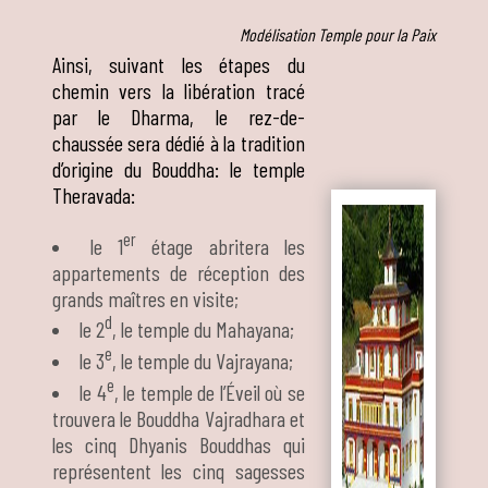
Modélisation Temple pour la Paix
Ainsi, suivant les étapes du
chemin vers la libération tracé
par le Dharma, le rez-de-
chaussée sera dédié à la tradition
d’origine du Bouddha: le temple
Theravada:
er
le 1
étage abritera les
appartements de réception des
grands maîtres en visite;
d
le 2
, le temple du Mahayana;
e
le 3
, le temple du Vajrayana;
e
le 4
, le temple de l’Éveil où se
trouvera le Bouddha Vajradhara et
les cinq Dhyanis Bouddhas qui
représentent les cinq sagesses