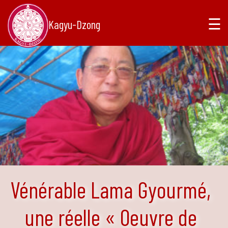
☰
Kagyu-Dzong
Vénérable Lama Gyourmé,
une réelle « Oeuvre de