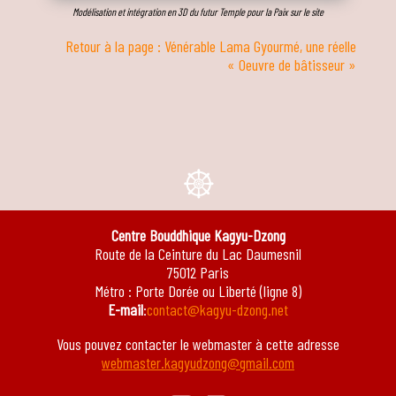
Modélisation et intégration en 3D du futur Temple pour la Paix sur le site
Retour à la page : Vénérable Lama Gyourmé, une réelle
« Oeuvre de bâtisseur »
e
Centre Bouddhique Kagyu-Dzong
Route de la Ceinture du Lac Daumesnil
75012 Paris
Métro : Porte Dorée ou Liberté (ligne 8)
E-mail
:
contact@kagyu-dzong.net
Vous pouvez contacter le webmaster à cette adresse
webmaster.kagyudzong@gmail.com