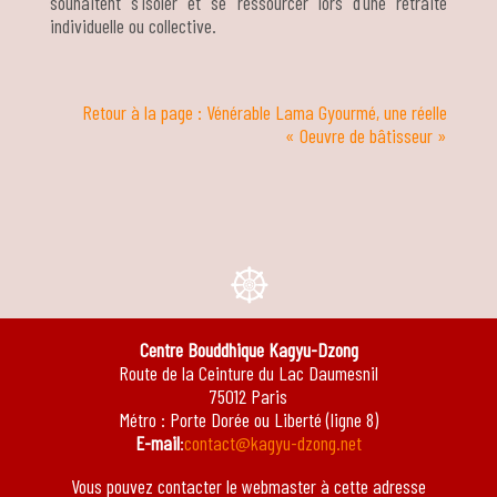
souhaitent s’isoler et se ressourcer lors d’une retraite
individuelle ou collective.
Retour à la page : Vénérable Lama Gyourmé, une réelle
« Oeuvre de bâtisseur »
e
Centre Bouddhique Kagyu-Dzong
Route de la Ceinture du Lac Daumesnil
75012 Paris
Métro : Porte Dorée ou Liberté (ligne 8)
E-mail
:
contact@kagyu-dzong.net
Vous pouvez contacter le webmaster à cette adresse