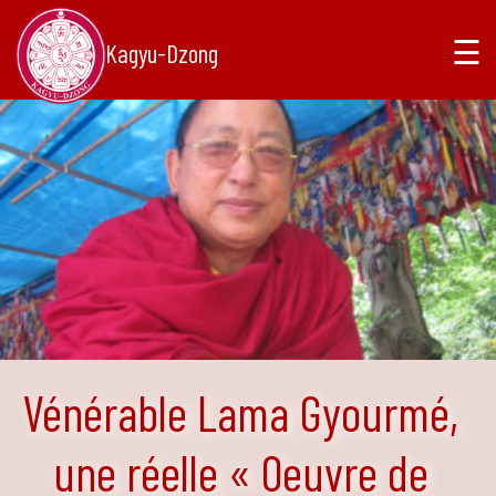
☰
Kagyu-Dzong
Vénérable Lama Gyourmé,
une réelle « Oeuvre de