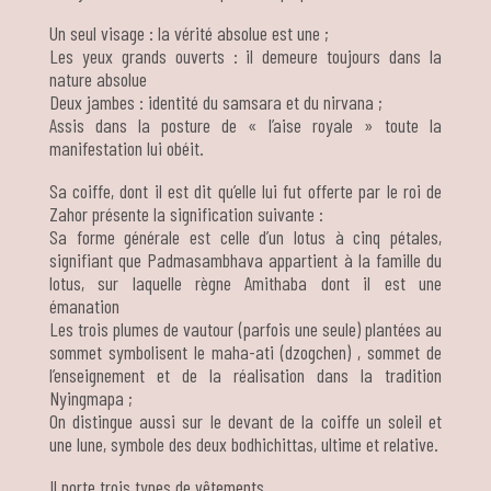
Un seul visage : la vérité absolue est une ;
Les yeux grands ouverts : il demeure toujours dans la
nature absolue
Deux jambes : identité du samsara et du nirvana ;
Assis dans la posture de « l’aise royale » toute la
manifestation lui obéit.
Sa coiffe, dont il est dit qu’elle lui fut offerte par le roi de
Zahor présente la signification suivante :
Sa forme générale est celle d’un lotus à cinq pétales,
signifiant que Padmasambhava appartient à la famille du
lotus, sur laquelle règne Amithaba dont il est une
émanation
Les trois plumes de vautour (parfois une seule) plantées au
sommet symbolisent le maha-ati (dzogchen) , sommet de
l’enseignement et de la réalisation dans la tradition
Nyingmapa ;
On distingue aussi sur le devant de la coiffe un soleil et
une lune, symbole des deux bodhichittas, ultime et relative.
Il porte trois types de vêtements