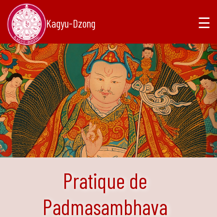
☰
Kagyu-Dzong
Pratique de
Padmasambhava