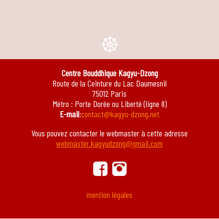
e
Centre Bouddhique Kagyu-Dzong
Route de la Ceinture du Lac Daumesnil
75012 Paris
Métro : Porte Dorée ou Liberté (ligne 8)
E-mail
:
contact@kagyu-dzong.net
Vous pouvez contacter le webmaster à cette adresse
webmaster.kagyudzong@gmail.com
ä
ġ
mention légales