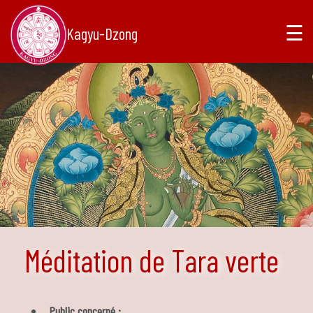
☰
Kagyu-Dzong
Méditation de Tara verte
Public concerné :