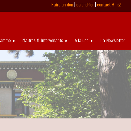
Faire un don
|
calendrier
|
contact
ƹ
ƿ
ramme
Maitres & Intervenants
A la une
La Newsletter