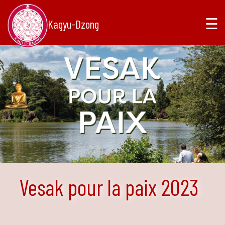
☰
Kagyu-Dzong
Vesak pour la paix 2023