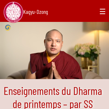
☰
Kagyu-Dzong
Enseignements du Dharma
de printemps – par SS