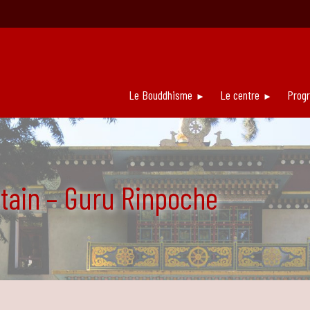
Le Bouddhisme
Le centre
Prog
étain – Guru Rinpoche