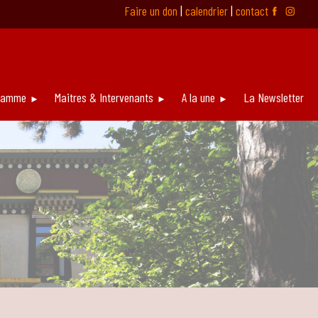
Faire un don
|
calendrier
|
contact
ƹ
ƿ
ramme
Maitres & Intervenants
A la une
La Newsletter