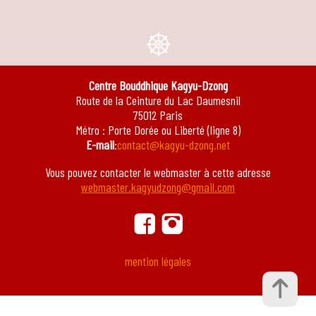
e
Centre Bouddhique Kagyu-Dzong
Route de la Ceinture du Lac Daumesnil
75012 Paris
Métro : Porte Dorée ou Liberté (ligne 8)
E-mail
:
contact@kagyu-dzong.net
Vous pouvez contacter le webmaster à cette adresse
webmaster.kagyudzong@gmail.com
ä
ġ
mention légales
ï